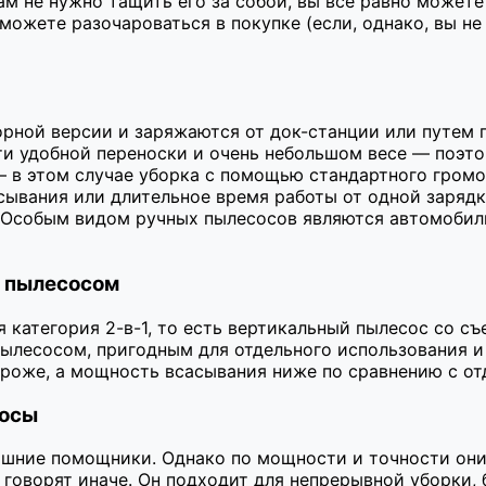
вам не нужно тащить его за собой, вы все равно может
жете разочароваться в покупке (если, однако, вы не
ной версии и заряжаются от док-станции или путем п
и удобной переноски и очень небольшом весе — поэт
— в этом случае уборка с помощью стандартного громо
ывания или длительное время работы от одной зарядк
. Особым видом ручных пылесосов являются автомобил
м пылесосом
я категория 2-в-1, то есть вертикальный пылесос со 
ылесосом, пригодным для отдельного использования и
ороже, а мощность всасывания ниже по сравнению с о
сосы
шние помощники. Однако по мощности и точности они
 говорят иначе. Он подходит для непрерывной уборки