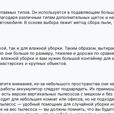
упаемых типов. Он используется в подавляющем больши
Благодаря различным типам дополнительных щеток и н
автомобиля. В основе выбора лежит метод сбора пыли, 
й, так и для влажной уборки. Таким образом, вытиран
о они больше по размеру, тяжелее и дороже по сравн
и влажной уборки и вам нужен большой контейнер для 
мастерских и крупных объектов.
тите внимание, из-за небольшого пространства они не
 работы аккумулятор следует подзарядить. Их преимущ
е есть версии вертикальных пылесосов с мешком и без
одит для небольших комнат или офисов, но не подходит
 пылесос — удобный помощник для случайной уборки 
е на вес пылесоса — вы должны помнить, что вы будете