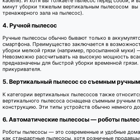
кабеля). И хотя вы толкаете пылесос перед собой, и 
минут уборки тяжелым вертикальным пылесосом вы мо
тренажерного зала на пылесос).
4. Ручной пылесос
Ручные пылесосы обычно бывают только в аккумулятор
смартфона. Преимущество заключается в возможност
уборки мелкой грязи (например, просыпанной муки) 
Невозможно рассчитывать на высокую мощность всас
предназначены для быстрой уборки временной грязи
прикуривателя.
5. Вертикальный пылесос со съемным ручны
К категории вертикальных пылесосов также относитс
вертикального пылесоса оснащена съемным ручным п
конструкцию. Эти типы устройств обычно немного д
6. Автоматические пылесосы — роботы пыле
Роботы пылесосы — это современные и удобные дома
как стандартные пылесосы, хотя розничные продавцы