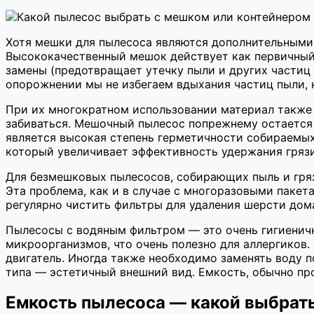
Хотя мешки для пылесоса являются дополнительными
Высококачественный мешок действует как первичный 
замены (предотвращает утечку пыли и других частиц
опорожнении мы не избегаем вдыхания частиц пыли, 
При их многократном использовании материал также 
забиваться. Мешочный пылесос попрежнему остается
является высокая степень герметичности собираемых
который увеличивает эффективность удержания грязи
Для безмешковых пылесосов, собирающих пыль и гряз
Эта проблема, как и в случае с многоразовыми паке
регулярно чистить фильтры для удаления шерсти дом
Пылесосы с водяным фильтром — это очень гигиеничн
микроорганизмов, что очень полезно для аллергиков.
двигатель. Иногда также необходимо заменять воду п
типа — эстетичный внешний вид. Емкость, обычно про
Емкость пылесоса — какой выбрат