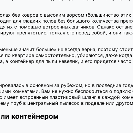
олах без ковров с высоким ворсом (большинство этих
ходит для гладких полов без большого количества преп
одя их с помощью встроенных датчиков. Однако остане
уют препятствие, толкая его перед собой, и они такж
«меньше значит больше» не всегда верна, поэтому сто
я по квартире самостоятельно, убираются, даже когда
, а контейнер для пыли невелик, и его придется часто
ровалась в основном за рубежом, но в последние годы
ими комнатами. Вам не нужно беспокоиться о подключ
с имеет встроенный пластиковый шланг в каждой комн
тему труб в центральный пылесос в подвале или друго
или контейнером