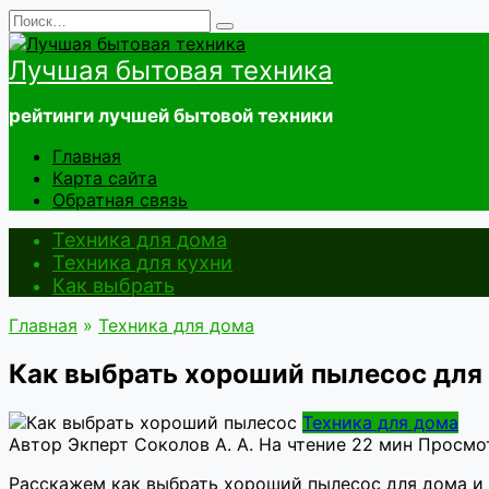
Перейти
Search
к
for:
содержанию
Лучшая бытовая техника
рейтинги лучшей бытовой техники
Главная
Карта сайта
Обратная связь
Техника для дома
Техника для кухни
Как выбрать
Главная
»
Техника для дома
Как выбрать хороший пылесос для
Техника для дома
Автор
Экперт Соколов А. А.
На чтение
22 мин
Просмо
Расскажем как выбрать хороший пылесос для дома и 