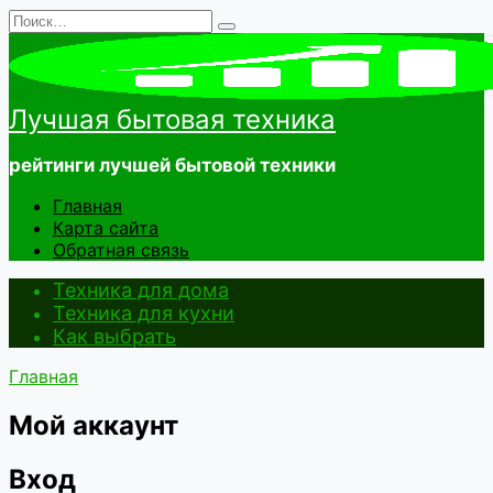
Перейти
Search
к
for:
содержанию
Лучшая бытовая техника
рейтинги лучшей бытовой техники
Главная
Карта сайта
Обратная связь
Техника для дома
Техника для кухни
Как выбрать
Главная
Мой аккаунт
Вход