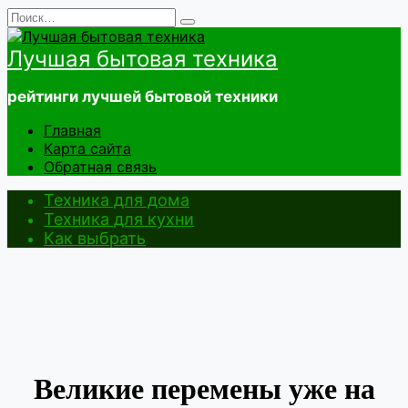
Перейти
Search
к
for:
содержанию
Лучшая бытовая техника
рейтинги лучшей бытовой техники
Главная
Карта сайта
Обратная связь
Техника для дома
Техника для кухни
Как выбрать
Великие перемены уже на